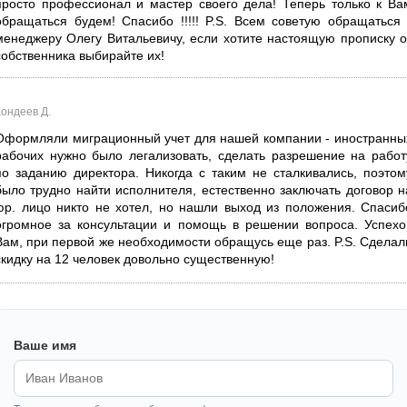
просто профессионал и мастер своего дела! Теперь только к Ва
обращаться будем! Спасибо !!!!! P.S. Всем советую обращаться 
менеджеру Олегу Витальевичу, если хотите настоящую прописку о
собственника выбирайте их!
Кондеев Д.
Оформляли миграционный учет для нашей компании - иностранны
рабочих нужно было легализовать, сделать разрешение на работ
по заданию директора. Никогда с таким не сталкивались, поэтом
было трудно найти исполнителя, естественно заключать договор н
юр. лицо никто не хотел, но нашли выход из положения. Спасиб
огромное за консультации и помощь в решении вопроса. Успехо
Вам, при первой же необходимости обращусь еще раз. P.S. Сделал
скидку на 12 человек довольно существенную!
Ваше имя