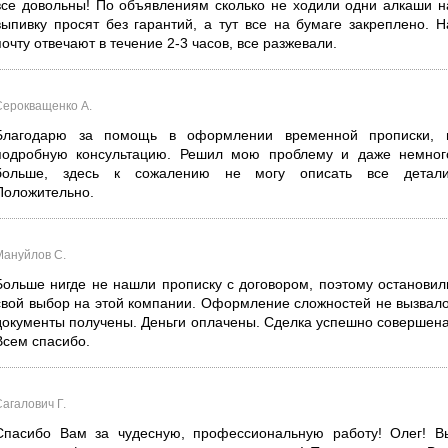
все довольны! По объявлениям сколько не ходили одни алкаши н
выпивку просят без гарантий, а тут все на бумаге закреплено. Н
почту отвечают в течение 2-3 часов, все разжевали.
Серокващенко А.
Благодарю за помощь в оформлении временной прописки, 
подробную консультацию. Решил мою проблему и даже немног
больше, здесь к сожалению не могу описать все детали
Положительно.
Мануйлов С.
Больше нигде не нашли прописку с договором, поэтому остановил
свой выбор на этой компании. Оформление сложностей не вызвало
документы получены. Деньги оплачены. Сделка успешно совершена
Всем спасибо.
агалович Г.
Спасибо Вам за чудесную, профессиональную работу! Олег! В